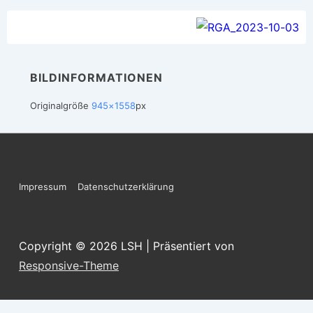
BILDINFORMATIONEN
Originalgröße
945×1558
px
Footer-
Impressum
Datenschutzerklärung
Menü
Copyright © 2026
LSH
| Präsentiert von
Responsive-Theme