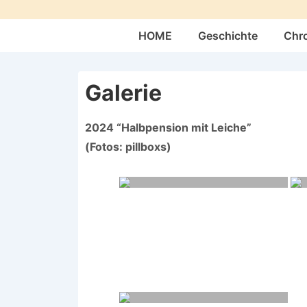
↓
Zum
Hauptnavigation
HOME
Geschichte
Chr
Inhalt
Galerie
2024 “Halbpension mit Leiche”
(Fotos: pillboxs)