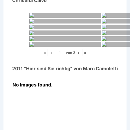
Christina Calvo
«
‹
von
2
›
»
2011 “Hier sind Sie richtig” von Marc Camoletti
No Images found.