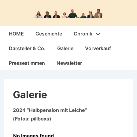
↓
Zum
Inhalt
Hauptnavigation
HOME
Geschichte
Chronik
Darsteller & Co.
Galerie
Vorverkauf
Pressestimmen
Newsletter
Galerie
2024 “Halbpension mit Leiche”
(Fotos: pillboxs)
No Images found.