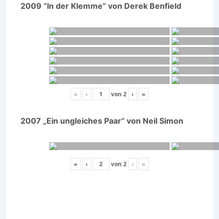
2009 “In der Klemme” von Derek Benfield
«
‹
von
2
›
»
2007 „Ein ungleiches Paar“ von Neil Simon
«
‹
von
2
›
»