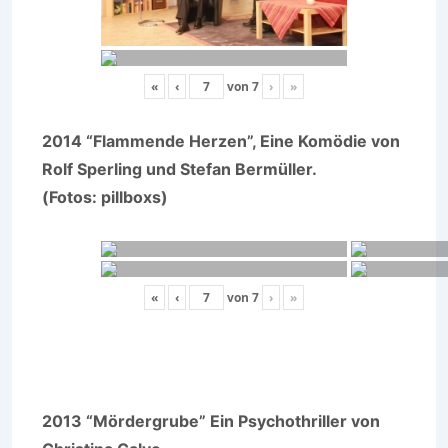
«
‹
von
7
›
»
2014 “Flammende Herzen”, Eine Komödie von
Rolf Sperling und Stefan Bermüller.
(Fotos: pillboxs)
«
‹
von
7
›
»
2013 “Mördergrube” Ein Psychothriller von