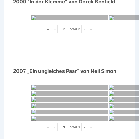
2009 “In der Klemme” von Derek Benfield
«
‹
von
2
›
»
2007 „Ein ungleiches Paar“ von Neil Simon
«
‹
von
2
›
»