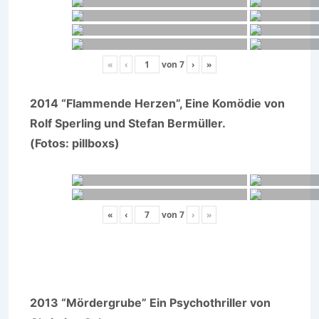
«
‹
von
7
›
»
2014 “Flammende Herzen”, Eine Komödie von
Rolf Sperling und Stefan Bermüller.
(Fotos: pillboxs)
«
‹
von
7
›
»
2013 “Mördergrube” Ein Psychothriller von