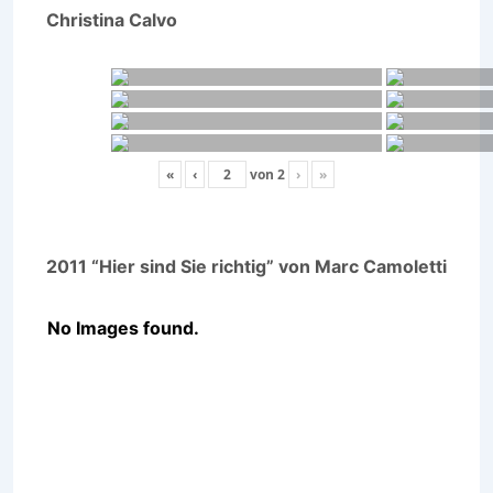
Christina Calvo
«
‹
von
2
›
»
2011 “Hier sind Sie richtig” von Marc Camoletti
No Images found.