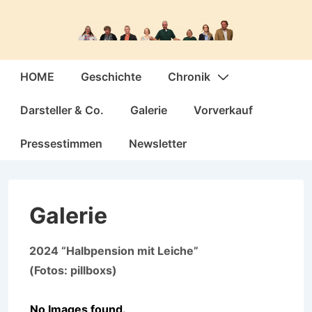
↓
Zum
Inhalt
Hauptnavigation
HOME
Geschichte
Chronik
Darsteller & Co.
Galerie
Vorverkauf
Pressestimmen
Newsletter
Galerie
2024 “Halbpension mit Leiche”
(Fotos: pillboxs)
No Images found.