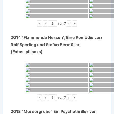
«
‹
von
7
›
»
2014 “Flammende Herzen”, Eine Komödie von
Rolf Sperling und Stefan Bermüller.
(Fotos: pillboxs)
«
‹
von
7
›
»
2013 “Mördergrube” Ein Psychothriller von