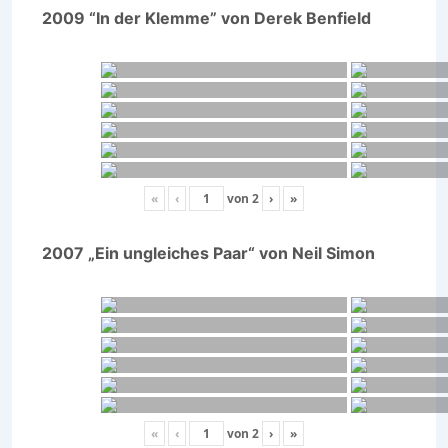
2009 “In der Klemme” von Derek Benfield
«
‹
von
2
›
»
2007 „Ein ungleiches Paar“ von Neil Simon
«
‹
von
2
›
»