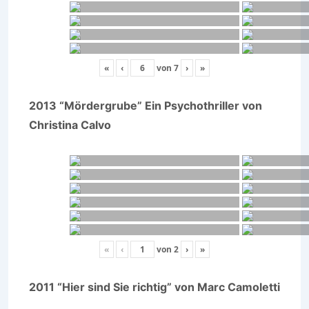
«
‹
von
7
›
»
2013 “Mördergrube” Ein Psychothriller von
Christina Calvo
«
‹
von
2
›
»
2011 “Hier sind Sie richtig” von Marc Camoletti