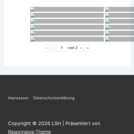
«
‹
von
2
›
»
Footer-
Impressum
Datenschutzerklärung
Menü
Copyright © 2026
LSH
| Präsentiert von
Responsive-Theme