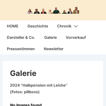
↓
Zum
Inhalt
Hauptnavigation
HOME
Geschichte
Chronik
Darsteller & Co.
Galerie
Vorverkauf
Pressestimmen
Newsletter
Galerie
2024 “Halbpension mit Leiche”
(Fotos: pillboxs)
No Images found.