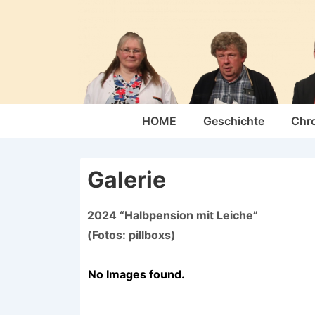
↓
Zum
Inhalt
Hauptnavigation
HOME
Geschichte
Chr
Galerie
2024 “Halbpension mit Leiche”
(Fotos: pillboxs)
No Images found.