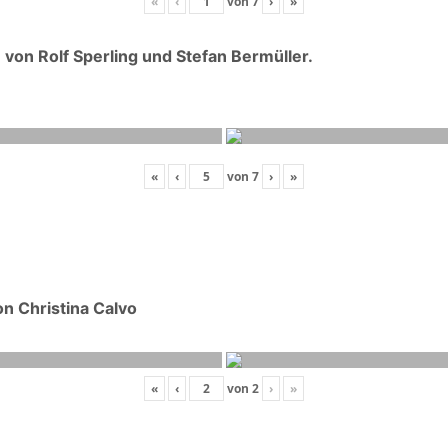
«
‹
von
7
›
»
on Rolf Sperling und Stefan Bermüller.
«
‹
von
7
›
»
n Christina Calvo
«
‹
von
2
›
»