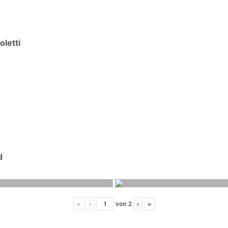
oletti
d
«
‹
von
2
›
»