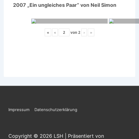
2007 „Ein ungleiches Paar“ von Neil Simon
«
‹
von
2
›
»
Footer-
Impressum
Datenschutzerklärung
Menü
Copyright © 2026
LSH
| Präsentiert von