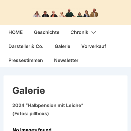
↓
Zum
Inhalt
Hauptnavigation
HOME
Geschichte
Chronik
Darsteller & Co.
Galerie
Vorverkauf
Pressestimmen
Newsletter
Galerie
2024 “Halbpension mit Leiche”
(Fotos: pillboxs)
No Images found.