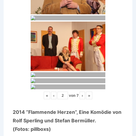
«
‹
von
7
›
»
2014 “Flammende Herzen”, Eine Komödie von
Rolf Sperling und Stefan Bermüller.
(Fotos: pillboxs)