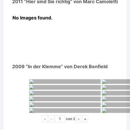
2011 “Hier sind Sie richtig” von Marc Camoletti
No Images found.
2009 “In der Klemme” von Derek Benfield
«
‹
von
2
›
»