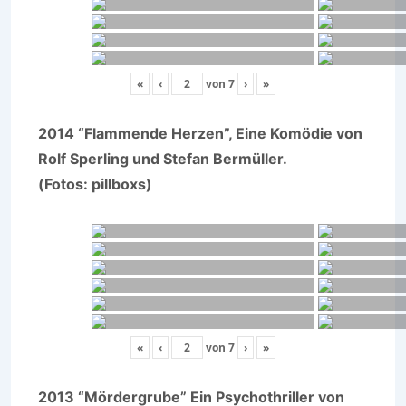
«
‹
von
7
›
»
2014 “Flammende Herzen”, Eine Komödie von
Rolf Sperling und Stefan Bermüller.
(Fotos: pillboxs)
«
‹
von
7
›
»
2013 “Mördergrube” Ein Psychothriller von