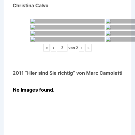
Christina Calvo
«
‹
von
2
›
»
2011 “Hier sind Sie richtig” von Marc Camoletti
No Images found.