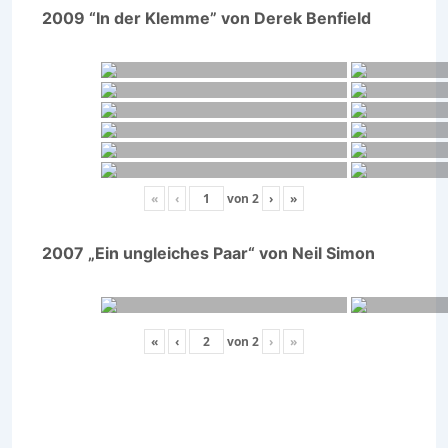
2009 “In der Klemme” von Derek Benfield
«
‹
von
2
›
»
2007 „Ein ungleiches Paar“ von Neil Simon
«
‹
von
2
›
»