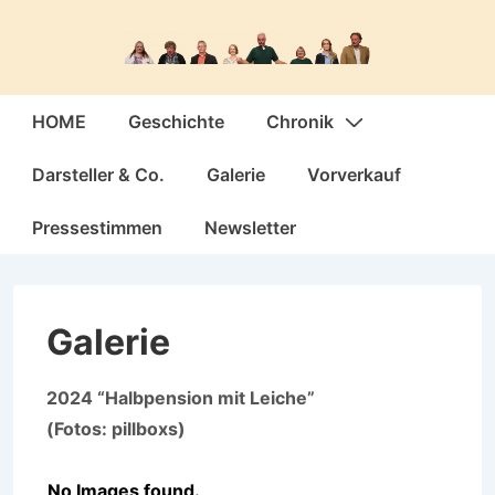
↓
Zum
Inhalt
Hauptnavigation
HOME
Geschichte
Chronik
Darsteller & Co.
Galerie
Vorverkauf
Pressestimmen
Newsletter
Galerie
2024 “Halbpension mit Leiche”
(Fotos: pillboxs)
No Images found.