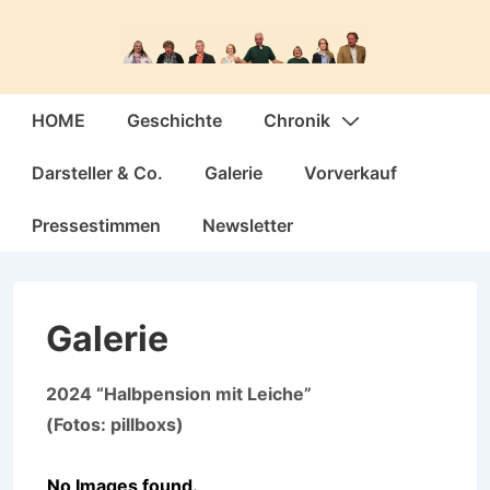
↓
Zum
Inhalt
Hauptnavigation
HOME
Geschichte
Chronik
Darsteller & Co.
Galerie
Vorverkauf
Pressestimmen
Newsletter
Galerie
2024 “Halbpension mit Leiche”
(Fotos: pillboxs)
No Images found.