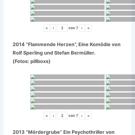
«
‹
von
7
›
»
2014 “Flammende Herzen”, Eine Komödie von
Rolf Sperling und Stefan Bermüller.
(Fotos: pillboxs)
«
‹
von
7
›
»
2013 “Mördergrube” Ein Psychothriller von