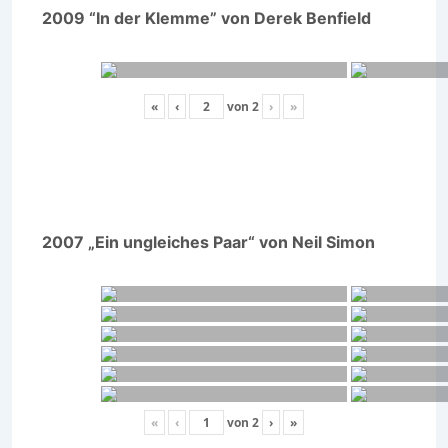
2009 “In der Klemme” von Derek Benfield
«
‹
von
2
›
»
2007 „Ein ungleiches Paar“ von Neil Simon
«
‹
von
2
›
»