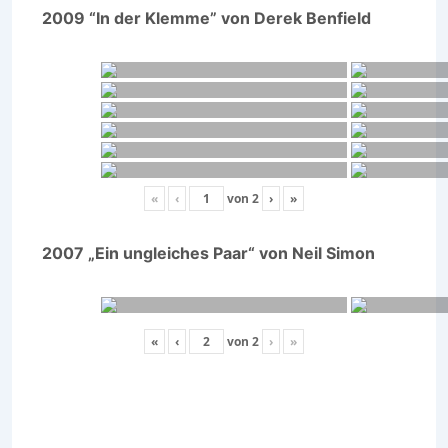
2009 “In der Klemme” von Derek Benfield
«
‹
von
2
›
»
2007 „Ein ungleiches Paar“ von Neil Simon
«
‹
von
2
›
»