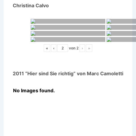
Christina Calvo
«
‹
von
2
›
»
2011 “Hier sind Sie richtig” von Marc Camoletti
No Images found.