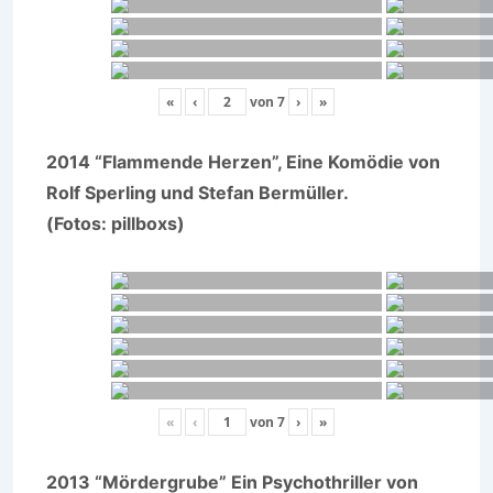
«
‹
von
7
›
»
2014 “Flammende Herzen”, Eine Komödie von
Rolf Sperling und Stefan Bermüller.
(Fotos: pillboxs)
«
‹
von
7
›
»
2013 “Mördergrube” Ein Psychothriller von