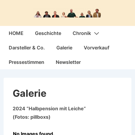
↓
Zum
Inhalt
Hauptnavigation
HOME
Geschichte
Chronik
Darsteller & Co.
Galerie
Vorverkauf
Pressestimmen
Newsletter
Galerie
2024 “Halbpension mit Leiche”
(Fotos: pillboxs)
No Images found.