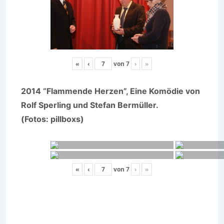
«
‹
von
7
›
»
2014 “Flammende Herzen”, Eine Komödie von
Rolf Sperling und Stefan Bermüller.
(Fotos: pillboxs)
«
‹
von
7
›
»