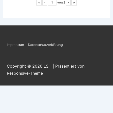
«
‹
von
2
›
»
Footer-
Impressum
Datenschutzerklärung
Menü
Copyright © 2026
LSH
| Präsentiert von
Responsive-Theme