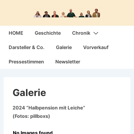
↓
Zum
Inhalt
Hauptnavigation
HOME
Geschichte
Chronik
Darsteller & Co.
Galerie
Vorverkauf
Pressestimmen
Newsletter
Galerie
2024 “Halbpension mit Leiche”
(Fotos: pillboxs)
No Images found.