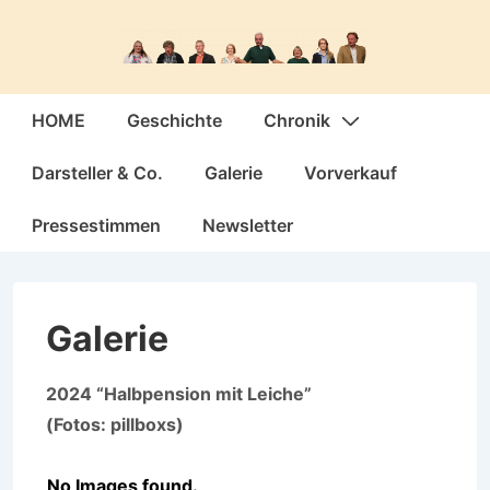
↓
Zum
Inhalt
Hauptnavigation
HOME
Geschichte
Chronik
Darsteller & Co.
Galerie
Vorverkauf
Pressestimmen
Newsletter
Galerie
2024 “Halbpension mit Leiche”
(Fotos: pillboxs)
No Images found.