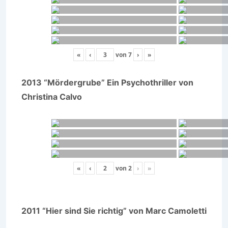
«
‹
von
7
›
»
2013 “Mördergrube” Ein Psychothriller von
Christina Calvo
«
‹
von
2
›
»
2011 “Hier sind Sie richtig” von Marc Camoletti