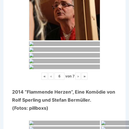
«
‹
von
7
›
»
2014 “Flammende Herzen”, Eine Komödie von
Rolf Sperling und Stefan Bermüller.
(Fotos: pillboxs)