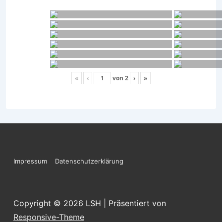
«
‹
von
2
›
»
Footer-
Impressum
Datenschutzerklärung
Menü
Copyright © 2026
LSH
| Präsentiert von
Responsive-Theme