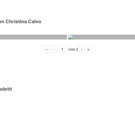
n Christina Calvo
«
‹
von
2
›
»
oletti