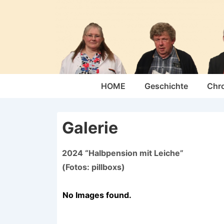
↓
Zum
Inhalt
Hauptnavigation
HOME
Geschichte
Chr
Galerie
2024 “Halbpension mit Leiche”
(Fotos: pillboxs)
No Images found.