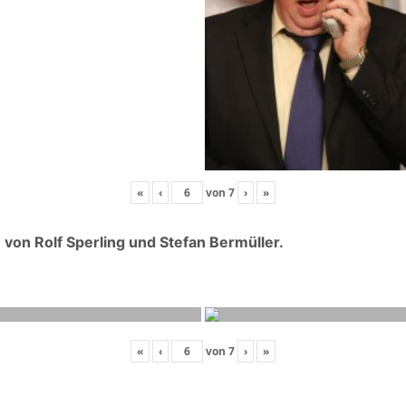
«
‹
von
7
›
»
on Rolf Sperling und Stefan Bermüller.
«
‹
von
7
›
»