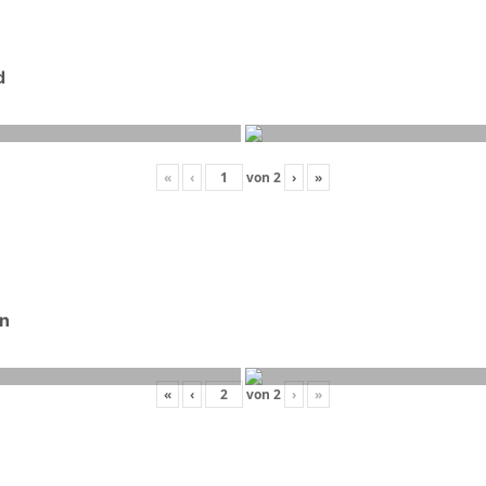
d
«
‹
von
2
›
»
on
«
‹
von
2
›
»