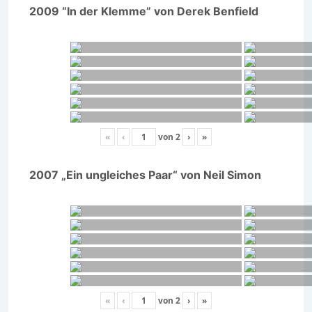
2009 “In der Klemme” von Derek Benfield
«
‹
von
2
›
»
2007 „Ein ungleiches Paar“ von Neil Simon
«
‹
von
2
›
»