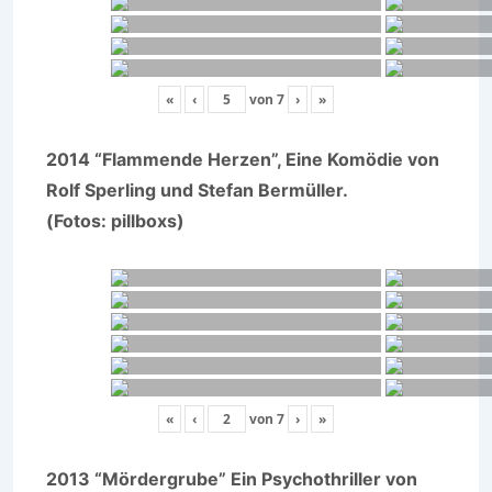
«
‹
von
7
›
»
2014 “Flammende Herzen”, Eine Komödie von
Rolf Sperling und Stefan Bermüller.
(Fotos: pillboxs)
«
‹
von
7
›
»
2013 “Mördergrube” Ein Psychothriller von