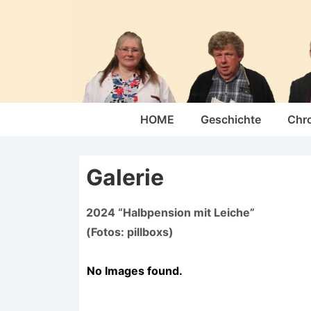
↓
Zum
Inhalt
Hauptnavigation
HOME
Geschichte
Chr
Galerie
2024 “Halbpension mit Leiche”
(Fotos: pillboxs)
No Images found.