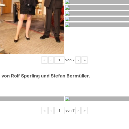
«
‹
von
7
›
»
on Rolf Sperling und Stefan Bermüller.
«
‹
von
7
›
»