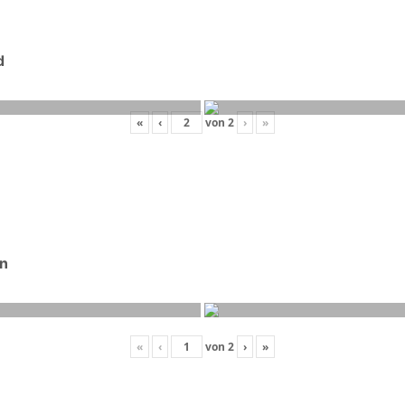
d
«
‹
von
2
›
»
on
«
‹
von
2
›
»