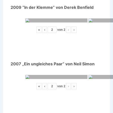
2009 “In der Klemme” von Derek Benfield
«
‹
von
2
›
»
2007 „Ein ungleiches Paar“ von Neil Simon
«
‹
von
2
›
»