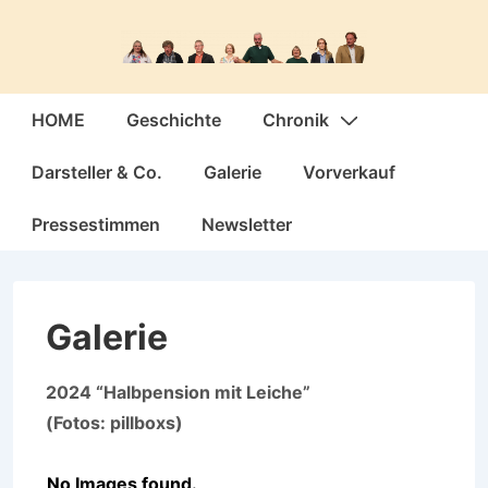
↓
Zum
Inhalt
Hauptnavigation
HOME
Geschichte
Chronik
Darsteller & Co.
Galerie
Vorverkauf
Pressestimmen
Newsletter
Galerie
2024 “Halbpension mit Leiche”
(Fotos: pillboxs)
No Images found.