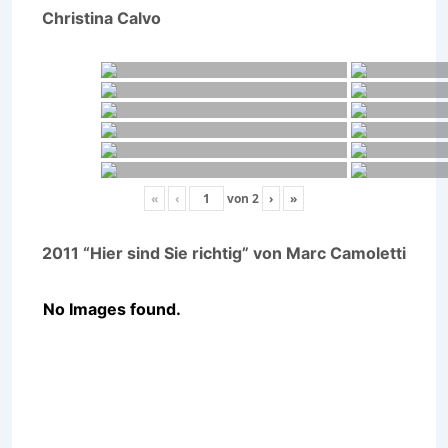
Christina Calvo
«
‹
von
2
›
»
2011 “Hier sind Sie richtig” von Marc Camoletti
No Images found.