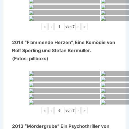
«
‹
von
7
›
»
2014 “Flammende Herzen”, Eine Komödie von
Rolf Sperling und Stefan Bermüller.
(Fotos: pillboxs)
«
‹
von
7
›
»
2013 “Mördergrube” Ein Psychothriller von