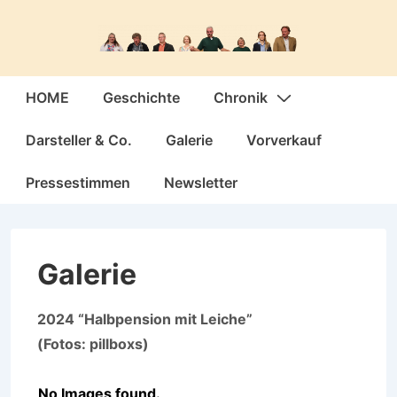
↓
Zum
Inhalt
Hauptnavigation
HOME
Geschichte
Chronik
Darsteller & Co.
Galerie
Vorverkauf
Pressestimmen
Newsletter
Galerie
2024 “Halbpension mit Leiche”
(Fotos: pillboxs)
No Images found.