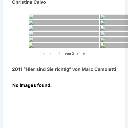
Christina Calvo
«
‹
von
2
›
»
2011 “Hier sind Sie richtig” von Marc Camoletti
No Images found.