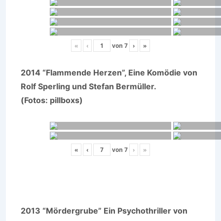
«
‹
von
7
›
»
2014 “Flammende Herzen”, Eine Komödie von
Rolf Sperling und Stefan Bermüller.
(Fotos: pillboxs)
«
‹
von
7
›
»
2013 “Mördergrube” Ein Psychothriller von