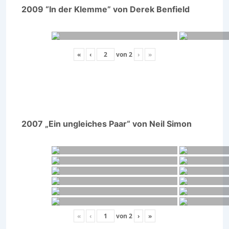
2009 “In der Klemme” von Derek Benfield
«
‹
von
2
›
»
2007 „Ein ungleiches Paar“ von Neil Simon
«
‹
von
2
›
»