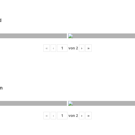
d
«
‹
von
2
›
»
on
«
‹
von
2
›
»