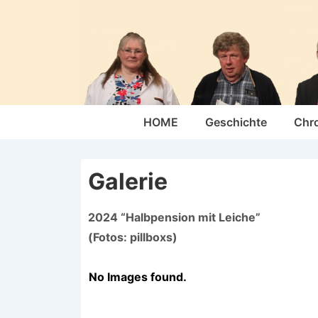
↓
Zum
Inhalt
Hauptnavigation
HOME
Geschichte
Chr
Galerie
2024 “Halbpension mit Leiche”
(Fotos: pillboxs)
No Images found.