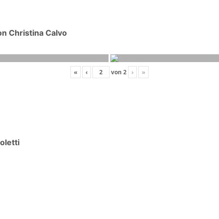
n Christina Calvo
«
‹
von
2
›
»
oletti