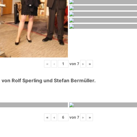
«
‹
von
7
›
»
on Rolf Sperling und Stefan Bermüller.
«
‹
von
7
›
»