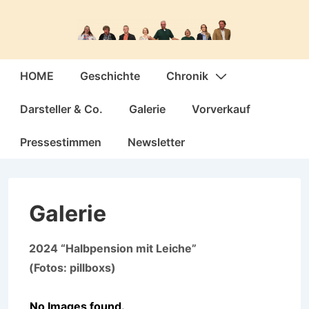
↓
Zum
Inhalt
Hauptnavigation
HOME
Geschichte
Chronik
Darsteller & Co.
Galerie
Vorverkauf
Pressestimmen
Newsletter
Galerie
2024 “Halbpension mit Leiche”
(Fotos: pillboxs)
No Images found.