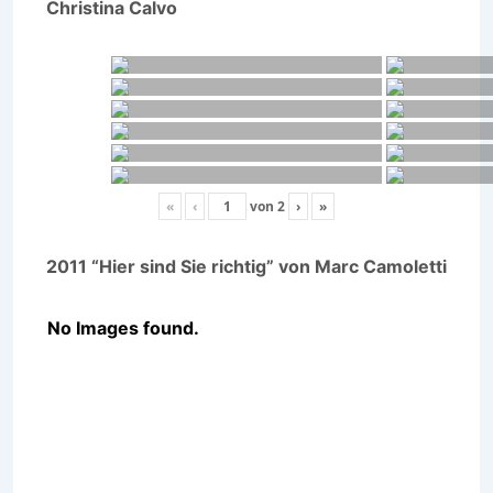
Christina Calvo
«
‹
von
2
›
»
2011 “Hier sind Sie richtig” von Marc Camoletti
No Images found.