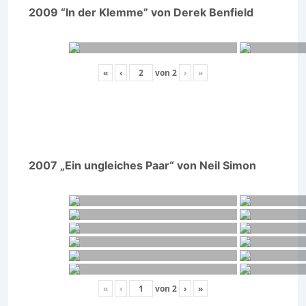
2009 “In der Klemme” von Derek Benfield
«
‹
von
2
›
»
2007 „Ein ungleiches Paar“ von Neil Simon
«
‹
von
2
›
»