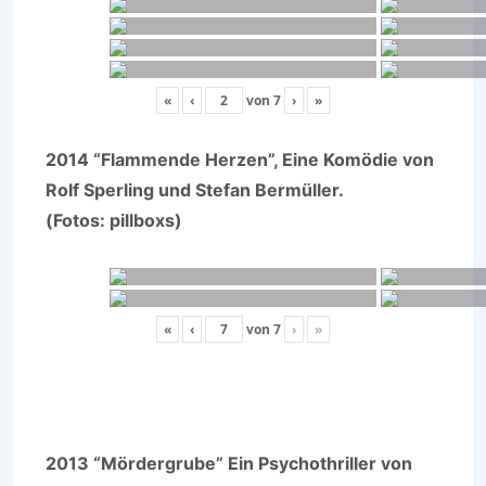
«
‹
von
7
›
»
2014 “Flammende Herzen”, Eine Komödie von
Rolf Sperling und Stefan Bermüller.
(Fotos: pillboxs)
«
‹
von
7
›
»
2013 “Mördergrube” Ein Psychothriller von