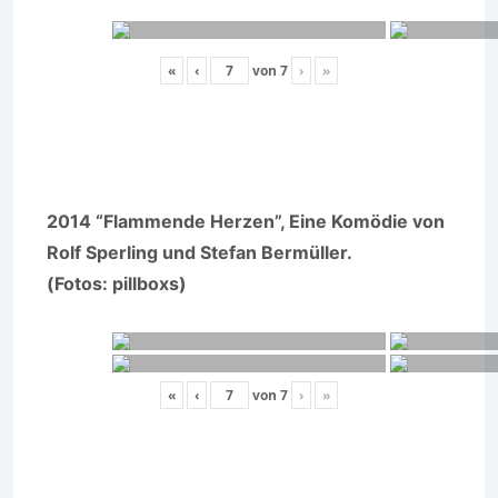
«
‹
von
7
›
»
2014 “Flammende Herzen”, Eine Komödie von
Rolf Sperling und Stefan Bermüller.
(Fotos: pillboxs)
«
‹
von
7
›
»