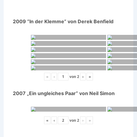
2009 “In der Klemme” von Derek Benfield
«
‹
von
2
›
»
2007 „Ein ungleiches Paar“ von Neil Simon
«
‹
von
2
›
»