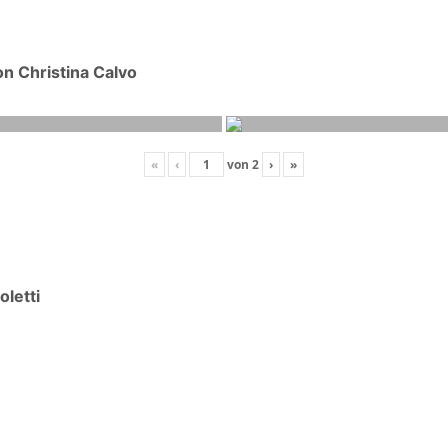
n Christina Calvo
«
‹
von
2
›
»
oletti