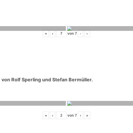
«
‹
von
7
›
»
on Rolf Sperling und Stefan Bermüller.
«
‹
von
7
›
»