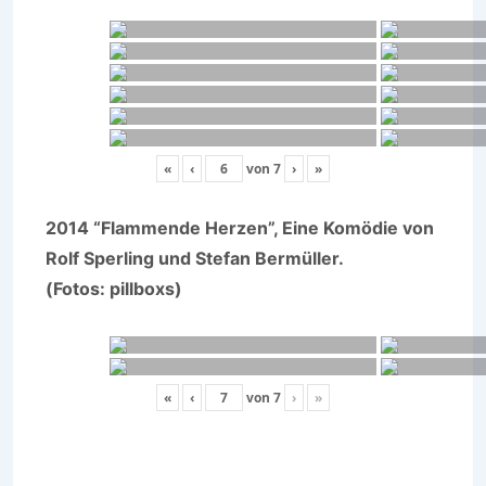
«
‹
von
7
›
»
2014 “Flammende Herzen”, Eine Komödie von
Rolf Sperling und Stefan Bermüller.
(Fotos: pillboxs)
«
‹
von
7
›
»