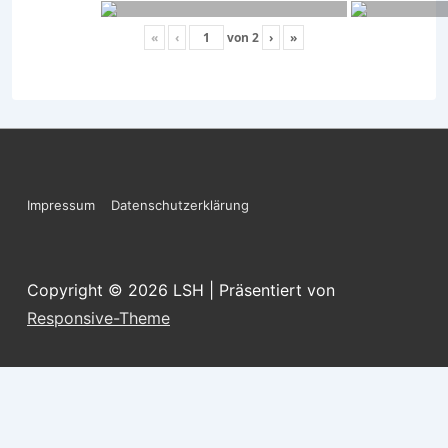
«
‹
von
2
›
»
Footer-
Impressum
Datenschutzerklärung
Menü
Copyright © 2026
LSH
| Präsentiert von
Responsive-Theme