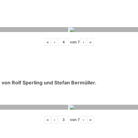
«
‹
von
7
›
»
on Rolf Sperling und Stefan Bermüller.
«
‹
von
7
›
»