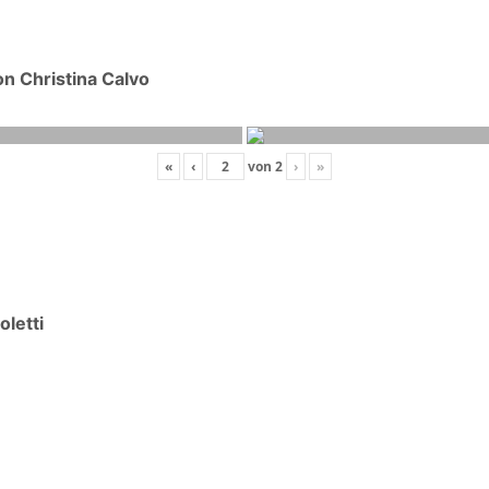
n Christina Calvo
«
‹
von
2
›
»
oletti