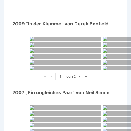
2009 “In der Klemme” von Derek Benfield
«
‹
von
2
›
»
2007 „Ein ungleiches Paar“ von Neil Simon