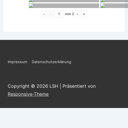
«
‹
von
2
›
»
Footer-
Impressum
Datenschutzerklärung
Menü
Copyright © 2026
LSH
| Präsentiert von
Responsive-Theme