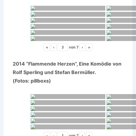
«
‹
von
7
›
»
2014 “Flammende Herzen”, Eine Komödie von
Rolf Sperling und Stefan Bermüller.
(Fotos: pillboxs)
«
‹
von
7
›
»