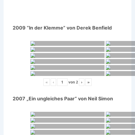
2009 “In der Klemme” von Derek Benfield
«
‹
von
2
›
»
2007 „Ein ungleiches Paar“ von Neil Simon