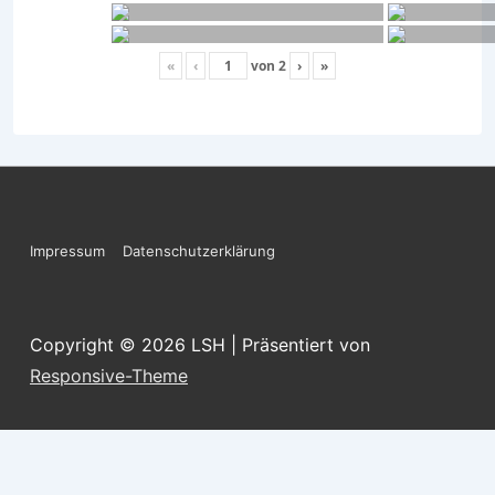
«
‹
von
2
›
»
Footer-
Impressum
Datenschutzerklärung
Menü
Copyright © 2026
LSH
| Präsentiert von
Responsive-Theme