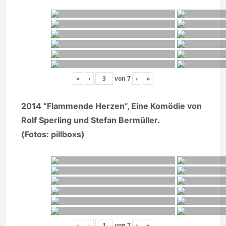
«
‹
von
7
›
»
2014 “Flammende Herzen”, Eine Komödie von
Rolf Sperling und Stefan Bermüller.
(Fotos: pillboxs)
«
‹
von
7
›
»