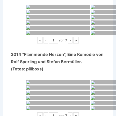
«
‹
von
7
›
»
2014 “Flammende Herzen”, Eine Komödie von
Rolf Sperling und Stefan Bermüller.
(Fotos: pillboxs)
«
‹
von
7
›
»