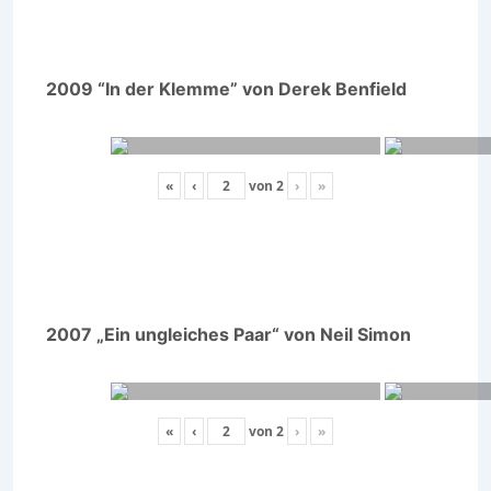
2009 “In der Klemme” von Derek Benfield
«
‹
von
2
›
»
2007 „Ein ungleiches Paar“ von Neil Simon
«
‹
von
2
›
»