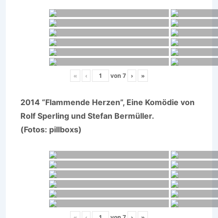
«
‹
von
7
›
»
2014 “Flammende Herzen”, Eine Komödie von
Rolf Sperling und Stefan Bermüller.
(Fotos: pillboxs)
«
‹
von
7
›
»