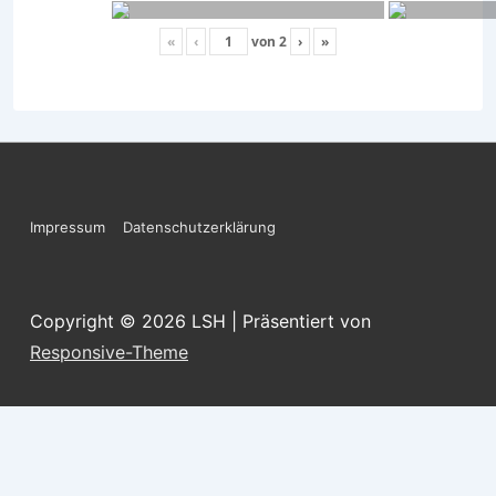
«
‹
von
2
›
»
Footer-
Impressum
Datenschutzerklärung
Menü
Copyright © 2026
LSH
| Präsentiert von
Responsive-Theme