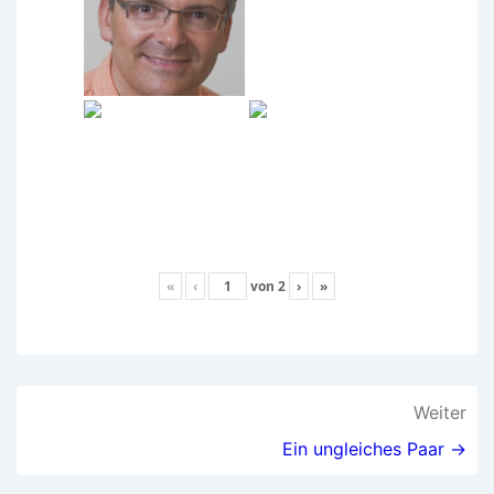
«
‹
von
2
›
»
Beitragsnavigation
Weiter
Ein ungleiches Paar →