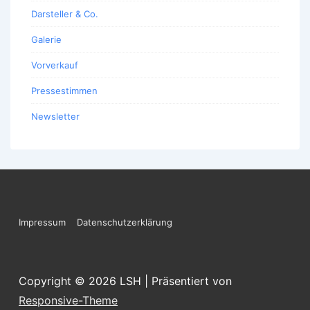
Darsteller & Co.
Galerie
Vorverkauf
Pressestimmen
Newsletter
Footer-
Impressum
Datenschutzerklärung
Menü
Copyright © 2026
LSH
| Präsentiert von
Responsive-Theme