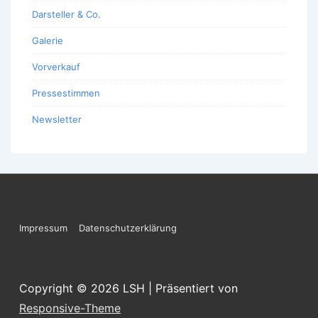
Darsteller & Co.
Galerie
Vorverkauf
Pressestimmen
Newsletter
Footer-
Impressum
Datenschutzerklärung
Menü
Copyright © 2026
LSH
| Präsentiert von
Responsive-Theme