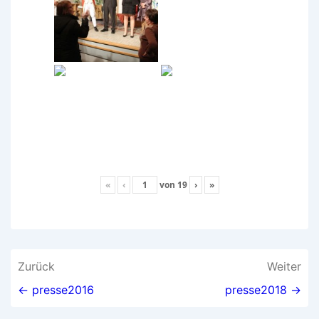
«
‹
von
19
›
»
Beitragsnavigation
Zurück
Weiter
← presse2016
presse2018 →